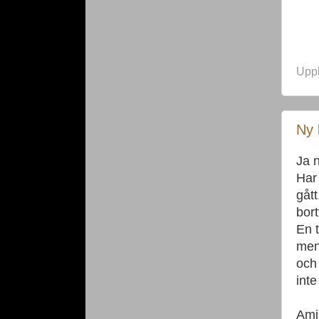
Upp
Ny 
Ja n
Har 
gått
bort
En 
men
och 
inte
Amil