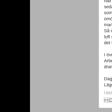
håll
sed
som 
omöj
man 
Så 
luf
det 
I öv
Arbe
drar
Dag
Läg
Upp