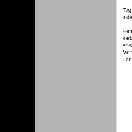
Tog
skö
Hem
seda
ens
får
Förh