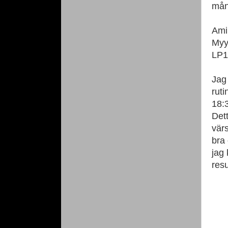
måna
Amil
Myy
LP1
Jag 
ruti
18:
Det
värs
bra 
jag
resu