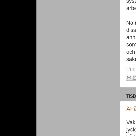
syst
arbe
Nä n
diss
ann
som
och 
sake
Upp
TIS
Åhå
Vak
jyck