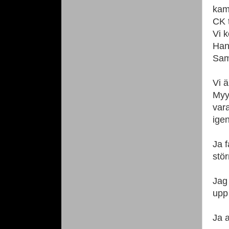
kamm
CK t
Vi k
Han 
Sam
Vi 
Myy.
var
igen
Ja f
stö
Jag
upp 
Ja a