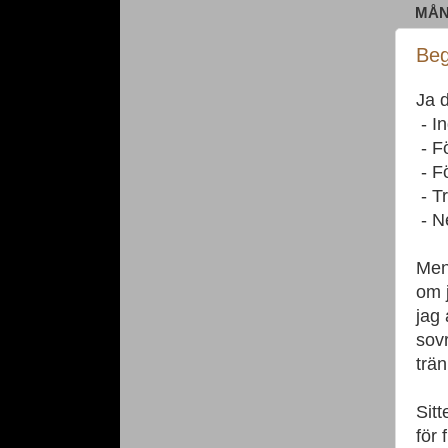
MÅN
Beg
Ja d
- In
- Fö
- Fö
- Tr
- Ne
Men
om 
jag 
sovr
trä
Sitt
för 