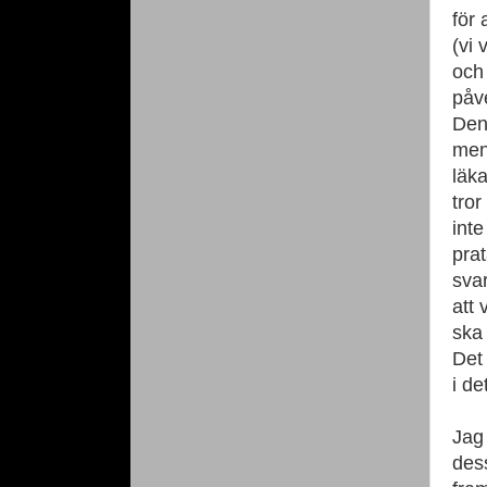
för 
(vi 
och
påv
Den
men
läka
tror
inte
pra
svar
att 
ska
Det 
i de
Jag 
dess