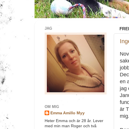
JAG
FRE
Ing
Nov
sake
jobb
Dec
en a
jag 
Jan
fund
OM MIG
är 
Emma Amillo Myy
mig.
Heter Emma och är 28 år. Lever
med min man Roger och två