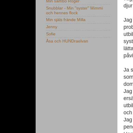
Min sambo Roger
dju
Snubblar - Min "syster" Mimmi
och hennes flock
Jag 
Min själs frände Milla
prob
Jenny
utbi
Sofie
syst
Åsa och HUNDraelvan
lätt
påv
Ja s
som 
dom 
Jag 
ersä
utbi
och 
Jag 
pen