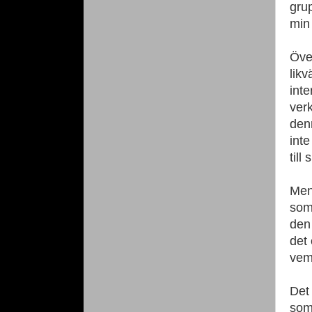
grup
min
Öve
lik
inte
verk
denn
inte
till
Men 
som 
den 
det 
vem
Det
som 