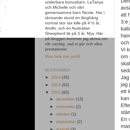
Den
underbara bonusbarn, LaTanya
avsä
och Michelle och vårt
gemensamma barn Nicole. Har i
att 
skrivande stund en långhårig
3:e 
normal stor tax kille på 4 ½ år,
kal
Amillo, och en Australian
Sheepherd tik på 3 år, Myy. Här
han
på bloggen kommer jag skriva om
och 
vår vardag, vad vi gör och våra
Vi k
prestationer.
om 
Visa hela min profil
skaf
sed
BLOGGARKIV
Jag 
►
2014
(45)
jag 
►
2013
(52)
ett
▼
2012
(60)
kan 
►
december
(13)
Eft
►
november
(2)
stä
►
oktober
(1)
En 
►
september
(2)
mas
►
augusti
(3)