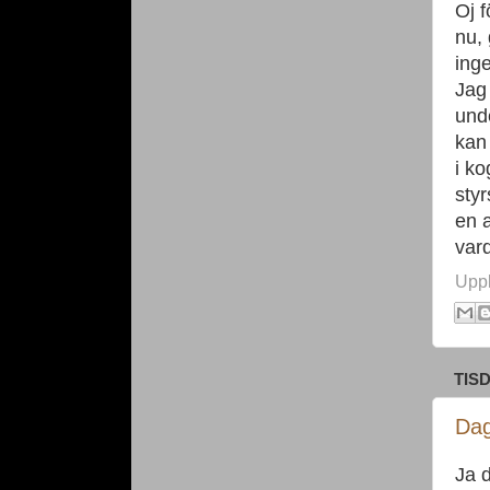
Oj f
nu, 
inge
Jag
unde
kan 
i ko
sty
en a
var
Upp
TIS
Dag
Ja d