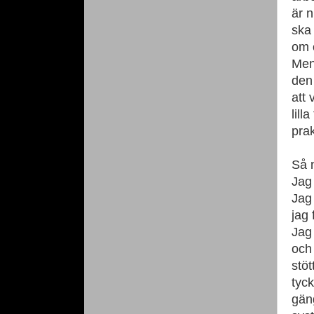
är 
ska 
om 
Men 
den
att 
lill
prak
Så n
Jag
Jag
jag 
Jag 
och
stöt
tyck
gäng