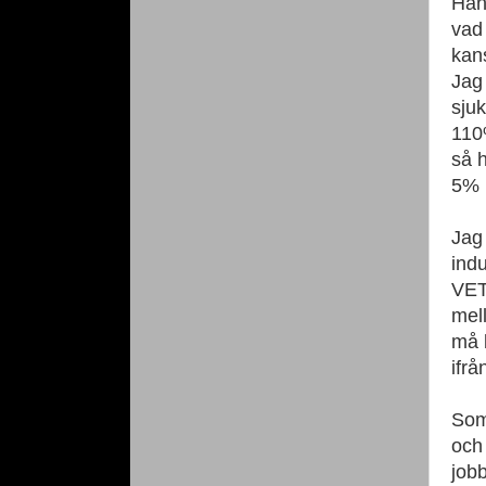
Han
vad 
kan
Jag 
sjuk
110
så h
5% p
Jag
ind
VET 
mell
må 
ifrå
Som 
och 
job