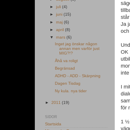
säge
►
juli
(4)
till
►
juni
(15)
står
►
maj
(6)
Ja 
►
april
(8)
och 
▼
mars
(6)
Inget jag önskar någon
Und
annan men varför just
OK u
MIG?!?
utbi
Åhå va roligt
mon
Begränsad
inte
ADHD - ADD - Skärpning
Dagen Tisdag
I mi
Ny kula. nya tider
dia
samt
►
2011
(19)
för 
SIDOR
1 ½
Startsida
väg