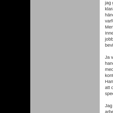
jag 
klar
hän
varf
Men 
Inne
jobb
bevi
Ja v
han
med 
kont
Han
att 
spec
Jag 
arb